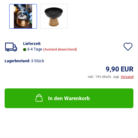
Lieferzeit:
A
3-4 Tage
(Ausland abweichend)
d
Lagerbestand:
3
Stück
M
9,90 EUR
inkl. 19% MwSt. zzgl.
Versand
In den Warenkorb