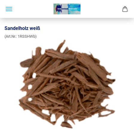
Sandelholz weiß
(Art.Nr.:
1RSSHWb
)