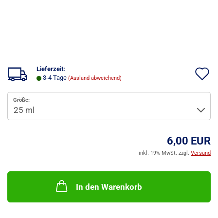
Lieferzeit:
A
3-4 Tage
(Ausland abweichend)
d
Größe:
M
6,00 EUR
inkl. 19% MwSt. zzgl.
Versand
In den Warenkorb