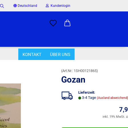
Deutschland
Kundenlogin
Suche...
il
wort
KONTAKT
ÜBER UNS
»
 Räucherstäbchen
Gozan
(Art.Nr.:
1SH00121865
)
Gozan
rstellen
Lieferzeit:
rt vergessen?
3-4 Tage
(Ausland abweichend
7,
inkl. 19% MwSt. z