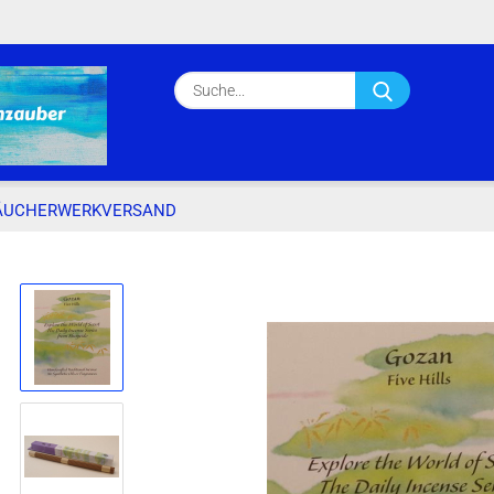
Lieferland
Suche...
E-Ma
Pass
ÄUCHERWERKVERSAND
»
»
»
Startseite
Räucherwerkversand
Räucherstäbchen
Japanische
Konto e
Passwo