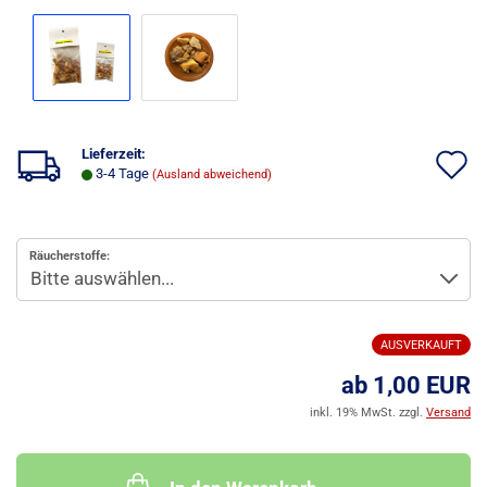
Lieferzeit:
A
3-4 Tage
(Ausland abweichend)
d
M
Räucherstoffe:
AUSVERKAUFT
ab 1,00 EUR
inkl. 19% MwSt. zzgl.
Versand