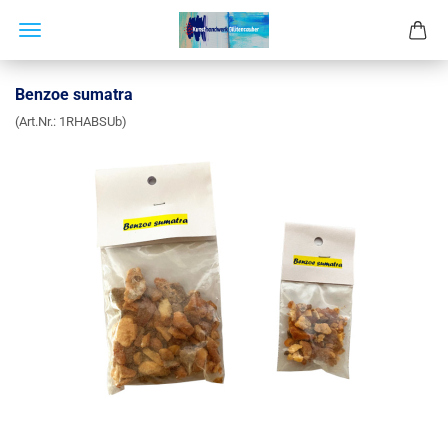
Benzoe sumatra
(Art.Nr.:
1RHABSUb
)