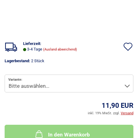
Lieferzeit:
A
3-4 Tage
(Ausland abweichend)
d
Lagerbestand:
2
Stück
M
Variante:
11,90 EUR
inkl. 19% MwSt. zzgl.
Versand
In den Warenkorb