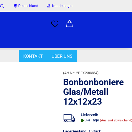
Deutschland
Kundenlogin
Suche...
il
wort
KONTAKT
ÜBER UNS
»
ren
Bonbonboniere Glas/Metall 12x12x23
(Art.Nr.:
2BEX230354
)
Bonbonboniere
rstellen
Glas/Metall
rt vergessen?
12x12x23
Lieferzeit:
3-4 Tage
(Ausland abweichend
Lagerbestand:
1
Stück