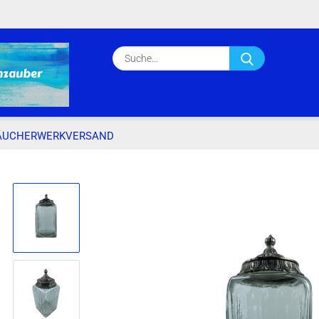
Lieferland
Suche...
E-Ma
Pass
ÄUCHERWERKVERSAND
»
»
»
Startseite
Kunsthandwerkversand
Wohndekoration
Bonbonie
Konto e
Passwo