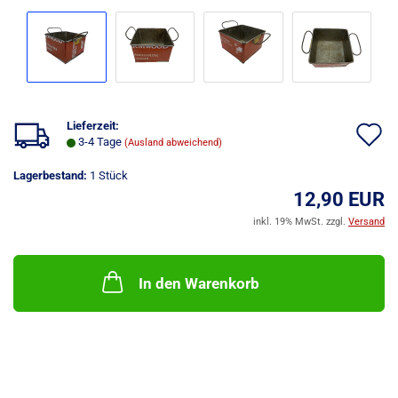
Lieferzeit:
A
3-4 Tage
(Ausland abweichend)
d
Lagerbestand:
1
Stück
M
12,90 EUR
inkl. 19% MwSt. zzgl.
Versand
In den Warenkorb