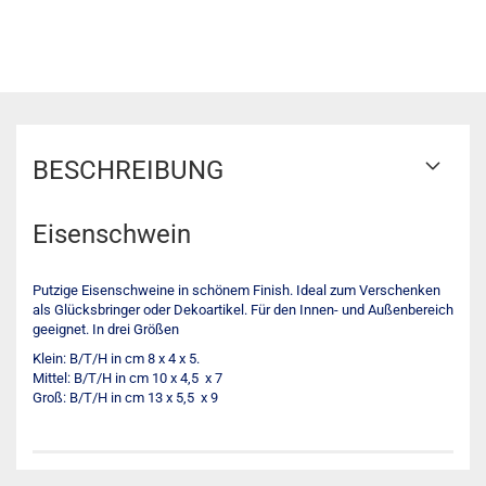
BESCHREIBUNG
Eisenschwein
Putzige Eisenschweine in schönem Finish. Ideal zum Verschenken
als Glücksbringer oder Dekoartikel. Für den Innen- und Außenbereich
geeignet. In drei Größen
Klein: B/T/H in cm 8 x 4 x 5.
Mittel: B/T/H in cm 10 x 4,5 x 7
Groß: B/T/H in cm 13 x 5,5 x 9