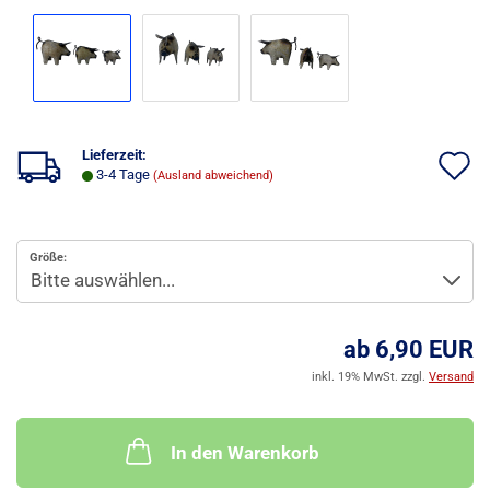
Lieferzeit:
A
3-4 Tage
(Ausland abweichend)
d
M
Größe:
ab 6,90 EUR
inkl. 19% MwSt. zzgl.
Versand
In den Warenkorb