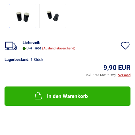
Lieferzeit:
A
3-4 Tage
(Ausland abweichend)
d
Lagerbestand:
1
Stück
M
9,90 EUR
inkl. 19% MwSt. zzgl.
Versand
In den Warenkorb