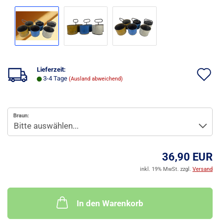
Lieferzeit:
A
3-4 Tage
(Ausland abweichend)
d
M
Braun:
36,90 EUR
inkl. 19% MwSt. zzgl.
Versand
In den Warenkorb