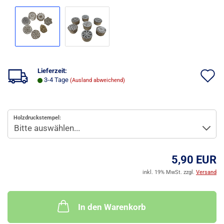
Lieferzeit:
A
3-4 Tage
(Ausland abweichend)
d
M
Holzdruckstempel:
5,90 EUR
inkl. 19% MwSt. zzgl.
Versand
In den Warenkorb