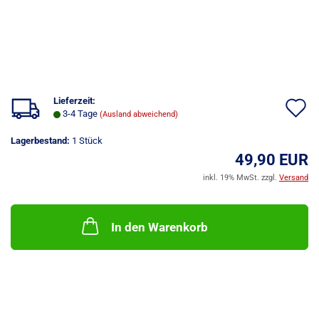
Lieferzeit:
A
3-4 Tage
(Ausland abweichend)
d
Lagerbestand:
1
Stück
M
49,90 EUR
inkl. 19% MwSt. zzgl.
Versand
In den Warenkorb