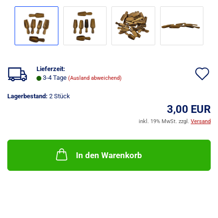
Lieferzeit:
A
3-4 Tage
(Ausland abweichend)
d
Lagerbestand:
2
Stück
M
3,00 EUR
inkl. 19% MwSt. zzgl.
Versand
In den Warenkorb