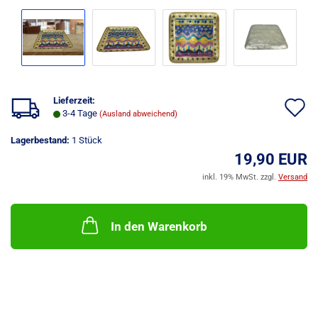
Lieferzeit:
A
3-4 Tage
(Ausland abweichend)
d
Lagerbestand:
1
Stück
M
19,90 EUR
inkl. 19% MwSt. zzgl.
Versand
In den Warenkorb