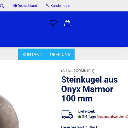
Deutschland
Kundenlogin
Suche...
il
wort
KONTAKT
ÜBER UNS
»
»
»
Kunsthandwerk aus Asien
Pakistan
Steinkugel aus Onyx Marmor 
(Art.Nr.:
2GOMK10 1
)
Steinkugel aus
rstellen
Onyx Marmor
rt vergessen?
100 mm
Lieferzeit:
3-4 Tage
(Ausland abweichend
Lagerbestand:
1
Stück