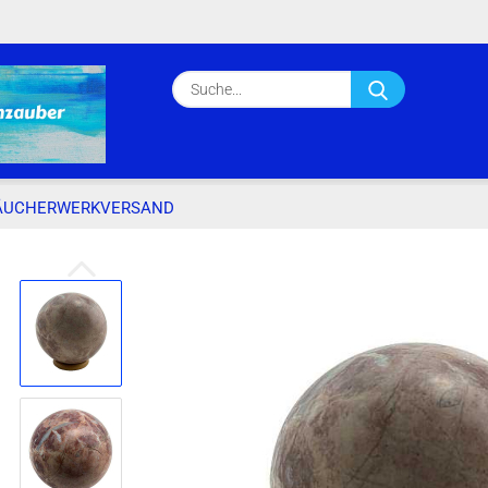
Lieferland
Suche...
E-Ma
Pass
ÄUCHERWERKVERSAND
»
»
Startseite
Kunsthandwerkversand
Internationales Kunsthandwerk
Konto e
Passwo